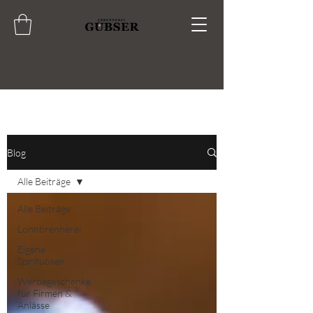
Blog
Alle Beiträge
Alle Beiträge
Lohnbrennerei
Eigene
Spirituosen
Werbegeschenke
für Firmen &
Anlässe