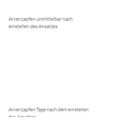
Arvenzapfen unmittelbar nach 
einstellen des Ansatzes
Arvenzapfen Tage nach dem einstellen 
des Ansatzes
Unsere Arve wird wie jedes Jahr ab 