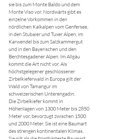
sie bis zum 
Monte Baldo
 und dem 
Monte Viso
 vor. Nordwärts gibt es 
einzelne Vorkommen in den 
nördlichen 
Kalkalpen
 vom 
Genfersee
, 
in den 
Stubaier
 und 
Tuxer Alpen
, im 
Karwendel
 bis zum 
Salzkammergut
und in den 
Bayerischen
 und den 
Berchtesgadener Alpen
. Im 
Allgäu
kommt die Art nicht vor. Als 
höchstgelegener geschlossener 
Zirbelkieferwald in Europa gilt der 
Wald von 
Tamangur
 im 
schweizerischen 
Unterengadin
.
Die Zirbelkiefer kommt in 
Höhenlagen
 von 1300 Meter bis 2850 
Meter vor, bevorzugt zwischen 1500 
und 2000 Meter. Sie ist eine Baumart 
des strengen 
kontinentalen Klimas
. 
Sie gilt als die 
frosthärteste
 Baumart 