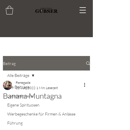
Beitrag
Alle Beiträge
Renegade
Alle Beiträge
22. Juni 2022
1 Min. Lesezeit
Banana Muntagna
Lohnbrennerei
Eigene Spirituosen
Werbegeschenke für Firmen & Anlässe
Führung