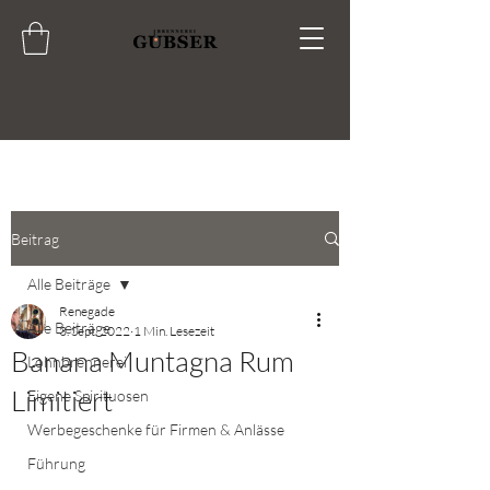
Beitrag
Alle Beiträge
Renegade
Alle Beiträge
3. Sept. 2022
1 Min. Lesezeit
Banana Muntagna Rum
Lohnbrennerei
Limitiert
Eigene Spirituosen
Werbegeschenke für Firmen & Anlässe
Führung