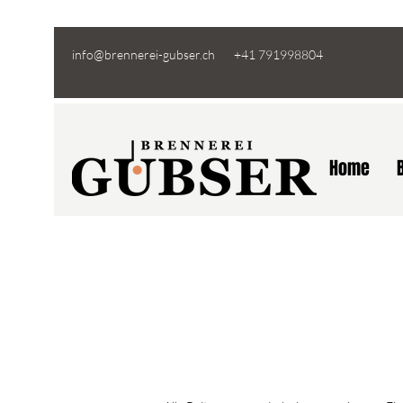
info@brennerei-gubser.ch
+41 791998804
Home