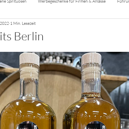
ene Spirituosen
Werbegeschenke für Firmen & Anlässe
Führu
 2022
1 Min. Lesezeit
its Berlin