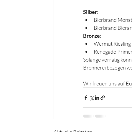
Silber
:
Bierbrand Mons
Bierbrand Bierar
Bronze
:
Wermut Riesling
Renegado Primer
Solange vorrätig könn
Brennerei bezogen w
Wir freuen uns auf E