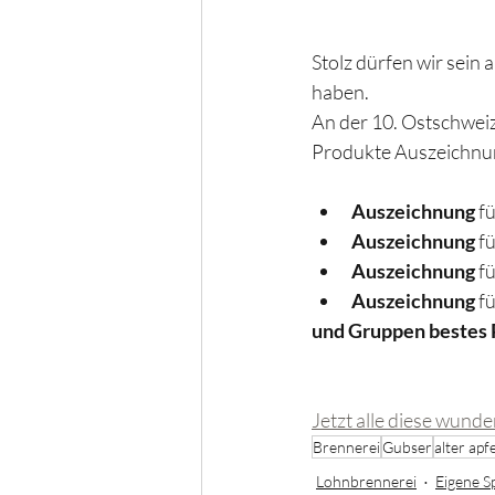
Stolz dürfen wir sein
haben.
An der 10. Ostschweiz
Produkte Auszeichnun
Auszeichnung 
f
Auszeichnung 
f
Auszeichnung 
f
Auszeichnung 
f
und Gruppen bestes 
Jetzt alle diese wund
Brennerei
Gubser
alter apfe
Lohnbrennerei
Eigene S