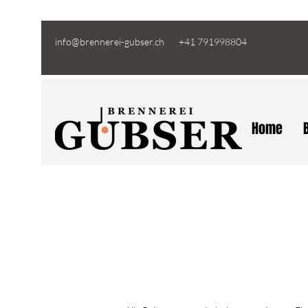
info@brennerei-gubser.ch
+41 791998804
Home