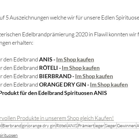
 auf 5 Auszeichnungen welche wir für unsere Edlen Spirituose
erischen Edelbrandprämierung 2020 in Flawil konnten wir f
gen erhalten:
ür den Edelbrand 
ANIS - 
Im Shop kaufen
ür den Edelbrand 
RÖTELI - 
Im Shop kaufen
ür den Edelbrand 
BIERBRAND - 
Im Shop kaufen
ür den Edelbrand 
ORANGE DRY GIN - 
Im Shop kaufen
Produkt für den Edelbrand Spirituosen ANIS
ervollen Produkte in unserem Shop gleich Kaufen!
l
Bierbrand
gin
orange dry gin
Röteli
ANIS
Prämiert
ieger
Sieger
Gewinnen
A
pirituosen