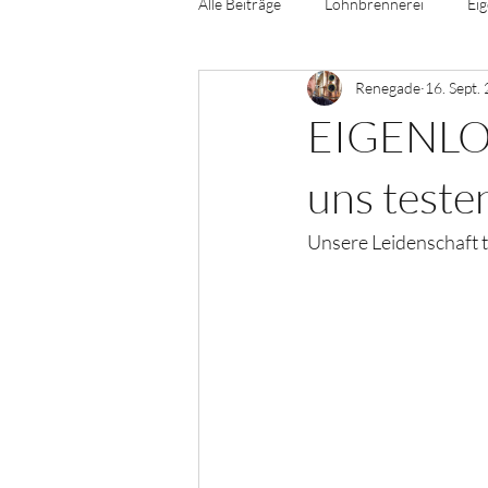
Alle Beiträge
Lohnbrennerei
Eig
Renegade
16. Sept.
EIGENLOB
uns teste
Unsere Leidenschaft tre