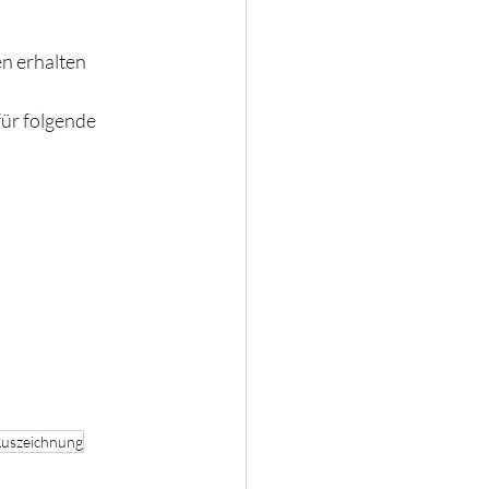
n erhalten 
ür folgende 
uszeichnung