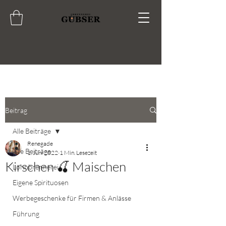
Beitrag
Alle Beiträge
Renegade
Alle Beiträge
1. Juni 2022
1 Min. Lesezeit
Kirschen 🍒 Maischen
Lohnbrennerei
Eigene Spirituosen
Werbegeschenke für Firmen & Anlässe
Führung