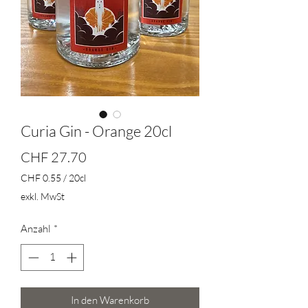
Curia Gin - Orange 20cl
Preis
CHF 27.70
CHF 0.55
/
20cl
CHF 0.55
exkl. MwSt
pro
20
Anzahl
*
Zentiliter
In den Warenkorb