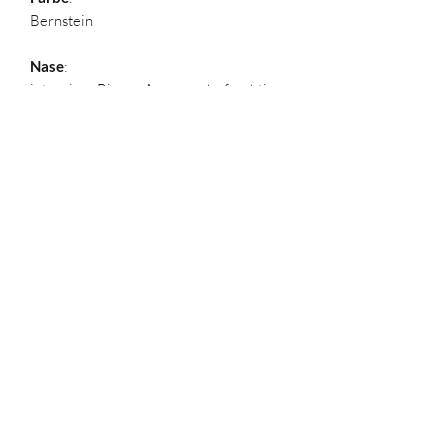
Bernstein
Nase
:
intensives Birnen Aroma, sehr fruchtig,
süsslich
Gaumen
:
mild, süss, vollmundig, intensiv Birne
Sehr feiner Abgang
©2020 brennerei-gubser.ch
Design by G&G Werbetechnik Chur