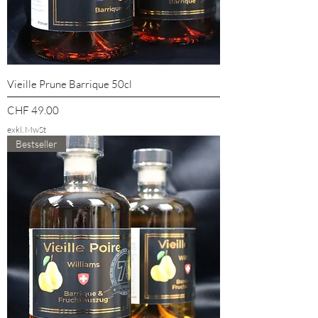
Vieille Prune Barrique 50cl
Preis
CHF 49.00
exkl. MwSt
Bestseller