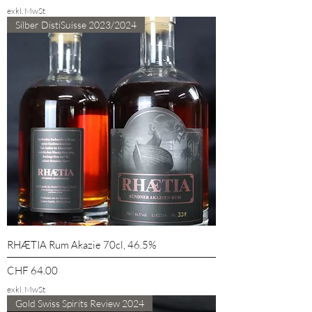
exkl. MwSt
Silber DistiSuisse 2023/2024
RHÆTIA Rum Akazie 70cl, 46.5%
Preis
CHF 64.00
exkl. MwSt
Gold Swiss Spirits Review 2024