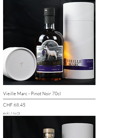
Vieille Marc - Pinot Noir 70cl
Preis
CHF 68.45
exkl. MwSt