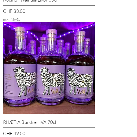
Preis
CHF 33.00
exkl. MwSt
RHÆTIA Bündner IVA 70cl
Preis
CHF 49.00